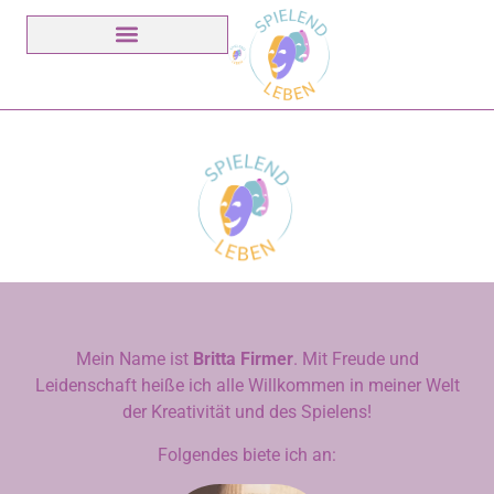
Mein Name ist
Britta Firmer
. Mit Freude und
Leidenschaft heiße ich alle Willkommen in meiner Welt
der Kreativität und des Spielens!
Folgendes biete ich an: