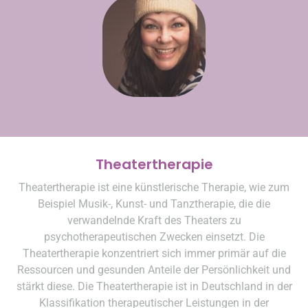
Theatertherapie
Theatertherapie ist eine künstlerische Therapie, wie zum
Beispiel Musik-, Kunst- und Tanztherapie, die die
verwandelnde Kraft des Theaters zu
psychotherapeutischen Zwecken einsetzt. Die
Theatertherapie konzentriert sich immer primär auf die
Ressourcen und gesunden Anteile der Persönlichkeit und
stärkt diese. Die Theatertherapie ist in Deutschland in der
Klassifikation therapeutischer Leistungen in der